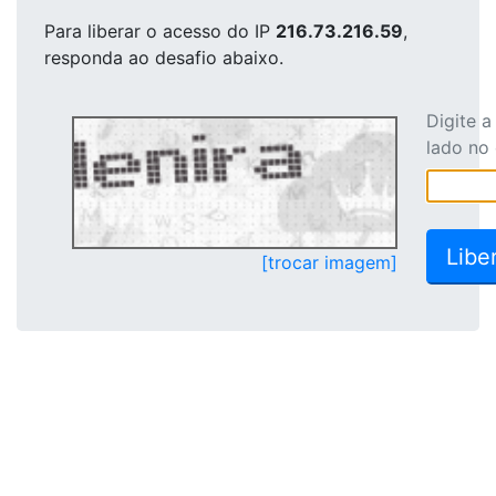
Para liberar o acesso
do IP
216.73.216.59
,
responda ao desafio abaixo.
Digite 
lado no
[trocar imagem]