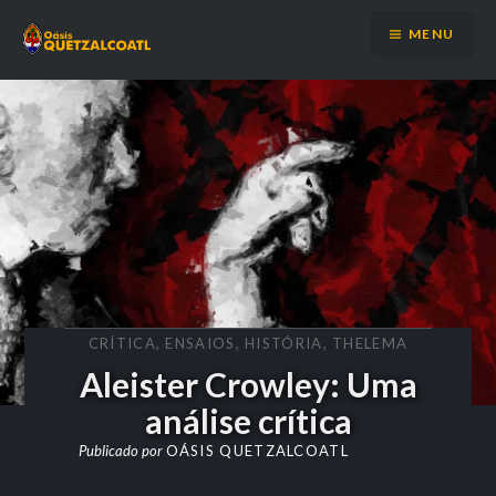
Ir
MENU
para
conteúdo
CRÍTICA
,
ENSAIOS
,
HISTÓRIA
,
THELEMA
Aleister Crowley: Uma
análise crítica
Publicado por
OÁSIS QUETZALCOATL
on
13 DE
NOVEMBRO DE 2025