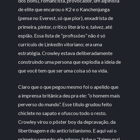
dos bons), romancista, provocador, um alpinista
de elite que encarou o K2 e o Kanchenjunga
(pense no Everest, só que pior), enxadrista de
primeira, pintor, crítico literário e, talvez, até
espião. Essa lista de “profissões” não é só
currículo de LinkedIn vitoriano; era uma
estratégia. Crowley estava deliberadamente
construindo uma persona que explodia a ideia de
que você tem que ser uma coisa só na vida.
Claro que o que pegou mesmo foi o apelido que
a imprensa britânica deu pra ele: “o homem mais
perverso do mundo”. Esse título grudou feito
chiclete no sapato e ofuscou todo o resto.
Crowley virou o pôster boy da depravação, da
libertinagem e do anticristianismo. E aqui vai o
primeiro segredo: ele adorou. Sabe o “falem mal,