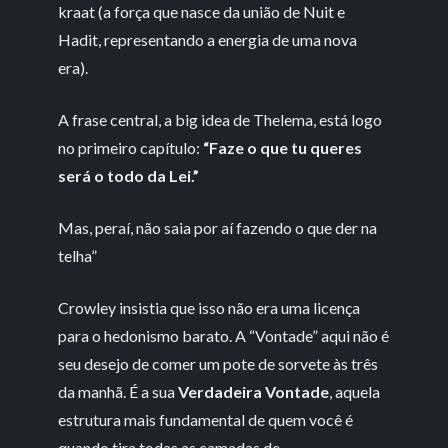
kraat (a força que nasce da união de Nuit e
Hadit, representando a energia de uma nova
era).
A frase central, a big idea de Thelema, está logo
no primeiro capítulo:
“Faze o que tu queres
será o todo da Lei.”
Mas, peraí, não saia por aí fazendo o que der na
telha”
Crowley insistia que isso não era uma licença
para o hedonismo barato. A “Vontade” aqui não é
seu desejo de comer um pote de sorvete às três
da manhã. É a sua
Verdadeira Vontade
, aquela
estrutura mais fundamental de quem você é
quando tira todas as camadas de