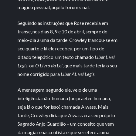
mágico pessoal, aquilo foi um sinal.
Seguindo as instruções que Rose recebia em
transe, nos dias 8, 9 e 10 de abril, sempre do
meio-dia à uma da tarde, Crowley trancou-se em
seu quarto e lá ele recebeu, por um tipo de
ditado telepático, um texto chamado
Liber L vel
Legis
, ou
O Livro da Lei
, que mais tarde teria o seu
nome corrigido para
Liber AL vel Legis
.
A mensagem, segundo ele, veio de uma
inteligência não-humana (ou praeter-humana,
seja lá o que for isso) chamada Aiwass. Mais
tarde, Crowley diria que Aiwass era seu próprio
Sagrado Anjo Guardião – um conceito que vem
da magia renascentista e que se refere a uma