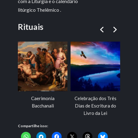
com a Liturgia e o calendário
litúrgico Thelêmico .
Rituais
Caerimonia
Celebração dos Três
C
Bacchanali
Dias de Escritura do
Livro da Lei
Compartilhe isso: