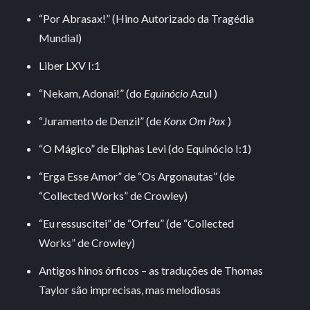
“Por Abrasax!” (Hino Autorizado da Tragédia
Mundial)
Liber LXV I:1
“Nekam, Adonai!” (do
Equinócio
Azul )
“Juramento de Denzil” (de
Konx Om Pax
)
“O Mágico” de Eliphas Levi (do Equinócio I:1)
“Erga Esse Amor” de “Os Argonautas” (de
“Collected Works” de Crowley)
“Eu ressuscitei” de “Orfeu” (de “Collected
Works” de Crowley)
Antigos hinos órficos – as traduções de Thomas
Taylor são imprecisas, mas melodiosas