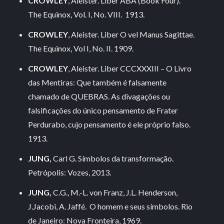
CROWLEY
, Aleister. Liber ABA (Book Four).
The Equinox, Vol. I, No. VIII. 1913.
CROWLEY
, Aleister. Liber O vel Manus Sagittae.
The Equinox, Vol I, No. II. 1909.
CROWLEY
, Aleister. Liber CCCXXXIII – O Livro
das Mentiras: Que também é falsamente
chamado de QUEBRAS. As divagações ou
falsificações do único pensamento de Frater
Perdurabo, cujo pensamento é ele próprio falso.
1913.
JUNG,
Carl G. Símbolos da transformação.
Petrópolis: Vozes, 2013.
JUNG,
C.G., M.-L. von Franz, J.L. Henderson,
J.Jacobi, A. Jaffé. O homem e seus símbolos. Rio
de Janeiro: Nova Fronteira, 1969.