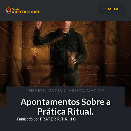
Ir
MENU
para
conteúdo
ENSAIOS
,
MAGIA CLÁSSICA
,
MAGICK
Apontamentos Sobre a
Prática Ritual.
Publicado por
FRATER R.T.R. 10
on
11 DE AGOSTO
DE 2025