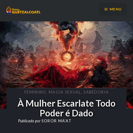
Ir
MENU
para
conteúdo
FEMININO
,
MAGIA SEXUAL
,
SABEDORIA
À Mulher Escarlate Todo
Poder é Dado
Publicado por
SOROR MA'AT
on
25 DE SETEMBRO
DE 2025